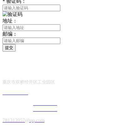
*
验证码：
地址：
邮编：
提交
CONTACT INFORMATION
联系方式
重庆市双桥经开区工业园区
023-43332975
销售部罗经理：
13983630175
技质部徐部长：
15086602172
781313957@qq.com
MOBILE SITE