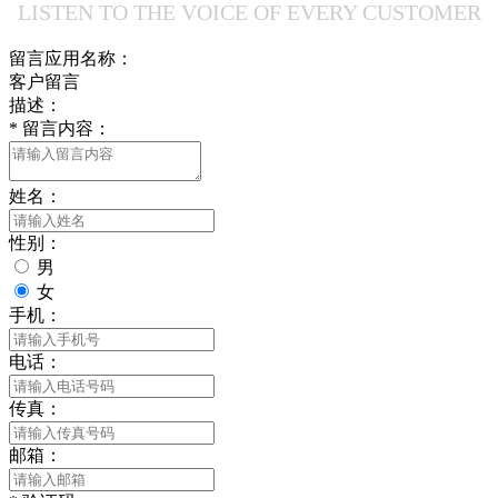
LISTEN TO THE VOICE OF EVERY CUSTOMER
留言应用名称：
客户留言
描述：
*
留言内容：
姓名：
性别：
男
女
手机：
电话：
传真：
邮箱：