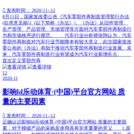

发布时间： 2020-11--12
8月11日，国家发改委公布《汽车零部件再制造管理暂行办法
(征求意见稿)》(以下简称《办法》)。《办法》从旧件管理、
生产管理、产品管理、市场管理等方面对汽车零部件再制造行
为和市场秩序进行规范。 汽车行业分析师张翔认为，汽车
零部件再制造对汽车行业节能降本有较大意义，此次国家发改
委公布的《办法》有助于推动汽车零部件再制造行业发展。未
来，汽车零部件再制造行业有望成为汽车行业新增长点。
首次定义零部件再
12
2020-11
影响ld乐动体育·(中国)平台官方网站 质
量的主要因素

发布时间： 2020-11--12
正确认识影响ld乐动体育·(中国)平台官方网站 质量的主要因
素，对于模锻产品的采购及使用具有非常重要的意义 1.原