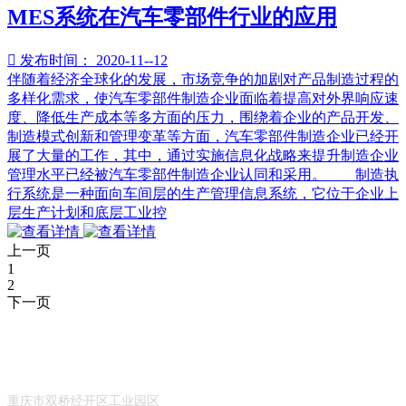
MES系统在汽车零部件行业的应用

发布时间： 2020-11--12
伴随着经济全球化的发展，市场竞争的加剧对产品制造过程的
多样化需求，使汽车零部件制造企业面临着提高对外界响应速
度、降低生产成本等多方面的压力，围绕着企业的产品开发、
制造模式创新和管理变革等方面，汽车零部件制造企业已经开
展了大量的工作，其中，通过实施信息化战略来提升制造企业
管理水平已经被汽车零部件制造企业认同和采用。 制造执
行系统是一种面向车间层的生产管理信息系统，它位于企业上
层生产计划和底层工业控
上一页
1
2
下一页
CONTACT INFORMATION
联系方式
重庆市双桥经开区工业园区