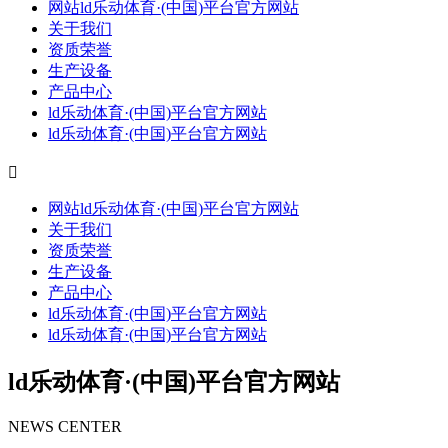
网站ld乐动体育·(中国)平台官方网站
关于我们
资质荣誉
生产设备
产品中心
ld乐动体育·(中国)平台官方网站
ld乐动体育·(中国)平台官方网站

网站ld乐动体育·(中国)平台官方网站
关于我们
资质荣誉
生产设备
产品中心
ld乐动体育·(中国)平台官方网站
ld乐动体育·(中国)平台官方网站
ld乐动体育·(中国)平台官方网站
NEWS CENTER