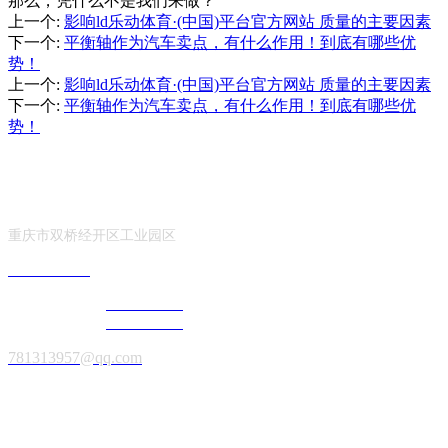
那么，凭什么不是我们来做？
上一个
:
影响ld乐动体育·(中国)平台官方网站 质量的主要因素
下一个
:
平衡轴作为汽车卖点，有什么作用！到底有哪些优
势！
上一个
:
影响ld乐动体育·(中国)平台官方网站 质量的主要因素
下一个
:
平衡轴作为汽车卖点，有什么作用！到底有哪些优
势！
CONTACT INFORMATION
联系方式
重庆市双桥经开区工业园区
023-43332975
销售部罗经理：
13983630175
技质部徐部长：
15086602172
781313957@qq.com
MOBILE SITE
二维码