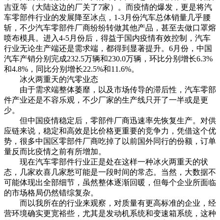
吉亚等（大陆这边的厂关了7家）。而疫情的爆发，更是将汽
车零部件行业的发展降至冰点，1-3月份汽车总体销量几乎腰
斩，不少汽车零部件厂商纷纷转做其他产品，甚至去做口罩熔
喷布模具。进入4-5月份后，得益于国内疫情有效控制，汽车
行业无论生产端还是需求端，都得到显著提升。6月份，中国
汽车产销分别完成232.5万辆和230.0万辆，环比分别增长6.3%
和4.8%，同比分别增长22.5%和11.6%。
冰火两重天的汽零业态
由于需求端整体萎靡，以及市场传导的滞后性，汽车零部
件产业还是不容乐观，不少厂家的生产线只开了一半或是更
少。
但中国疫情稳定后，零部件厂商迅速率先恢复生产。对供
应链来说，稳定和高效是比价格更重要的竞争力，凭借这个优
势，很多中国区零部件厂商吃掉了以前国外同行的份额，订单
量反而比疫情之前有所增加。
现在汽车零部件行业正是处在这样一种冰火两重天的状
态，几家欢喜几家愁可能是一段时间的常态。当然，大数据不
可能体现出全部细节，虽然整体逐渐回暖，但每个企业所面临
的市场格局仍然错综复杂。
而以我所在的行业来观察，对质量有更高标准的企业，经
营环境确实更宽裕些，尤其是发动机系统和变速箱系统，这种