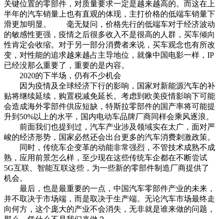
关键位置的零部件，对质量要求一定是越来越高的。而这在上
半年的汽车销量上也有直观的体现，主打价格的低端车销量下
滑更加明显。 毫无疑问，价格先行的低端车对于经济波动
的敏感性更强，疫情之后很多收入不是很高的人群，买车倾向
性肯定会收缩。对于另一部分消费者来说，买车观念也有所改
变，对性能的追求越来越占主导地位，就像中国电影一样，IP
已经没那么重要了，重要的是内容。
2020的下半场，仍有不少机会
因为疫情及全球经济下行的影响，国家对新能源汽车的补
贴将继续延续，购置税减免延长。考虑到欧美疫情影响下可能
会造成海外零部件供应短缺，特斯拉零部件的国产率将可能提
升到50%以上的水平，国内电动车品牌厂商同样会乘风逐浪。
前面我们也提到过，汽车产业涉及领域实在太广，面对严
峻的经济形势，国家必然还会出台更多的汽车消费刺激政策。
同时，传统车企变革的动能非常强烈，不管技术成熟不成
熟，应用前景怎么样，至少现在这些传统车企都在不断尝试
5G互联、智能互联这些，为一些新的零部件制造厂商提供了
机会。
最后，也是最重要的一点，中国汽车零部件产业的未来，
并不取决于市场端，而是取决于生产端。无论汽车市场最终走
向何方，这个庞大的产业不会消失，无非就是谁来做的问题，