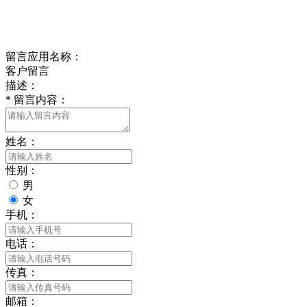
ONLINE MESSAGE
在线留言
留言应用名称：
客户留言
描述：
*
留言内容：
姓名：
性别：
男
女
手机：
电话：
传真：
邮箱：