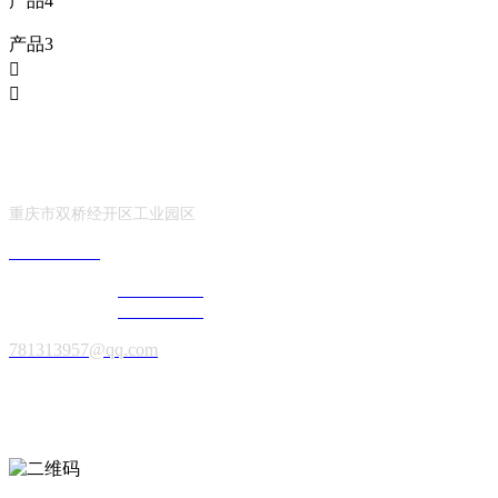
产品4
产品3


CONTACT INFORMATION
联系方式
重庆市双桥经开区工业园区
023-43332975
销售部罗经理：
13983630175
技质部徐部长：
15086602172
781313957@qq.com
MOBILE SITE
二维码